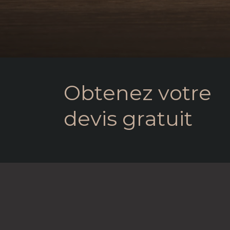
O
b
t
e
n
e
z
v
o
t
r
e
d
e
v
i
s
g
r
a
t
u
i
t