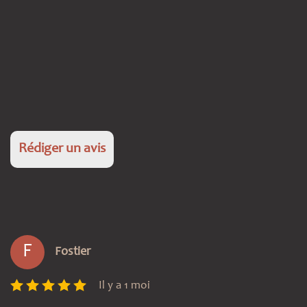
Rédiger un avis
F
Fostier
Il y a 1 moi